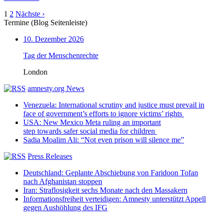
1
2
Nächste ›
Termine (Blog Seitenleiste)
10. Dezember 2026
Tag der Menschenrechte
London
amnesty.org News
Venezuela: International scrutiny and justice must prevail in
face of government’s efforts to ignore victims’ rights
USA: New Mexico Meta ruling an important
step towards safer social media for children
Sadia Moalim Ali: “Not even prison will silence me”
Press Releases
Deutschland: Geplante Abschiebung von Faridoon Tofan
nach Afghanistan stoppen
Iran: Straflosigkeit sechs Monate nach den Massakern
Informationsfreiheit verteidigen: Amnesty unterstützt Appell
gegen Aushöhlung des IFG