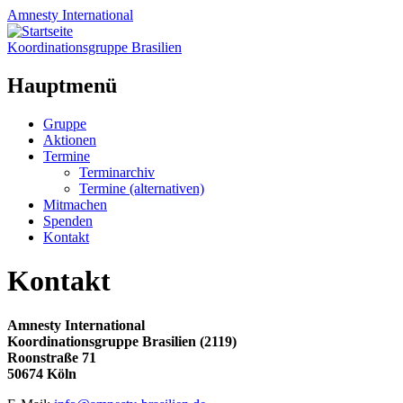
Amnesty
International
Koordinationsgruppe Brasilien
Hauptmenü
Zum
Gruppe
Inhalt
Aktionen
springen
Termine
Terminarchiv
Termine (alternativen)
Mitmachen
Spenden
Kontakt
Kontakt
Amnesty International
Koordinationsgruppe Brasilien (2119)
Roonstraße 71
50674 Köln