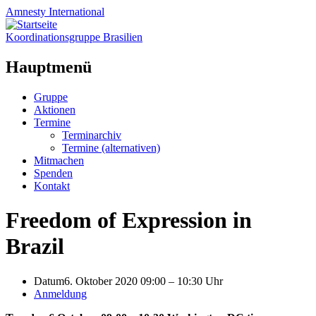
Amnesty
International
Koordinationsgruppe Brasilien
Hauptmenü
Zum
Gruppe
Inhalt
Aktionen
springen
Termine
Terminarchiv
Termine (alternativen)
Mitmachen
Spenden
Kontakt
Freedom of Expression in
Brazil
Datum
6. Oktober 2020 09:00
–
10:30 Uhr
Anmeldung